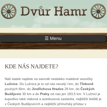
Přejít k
Skip to
hlavnímu
navigation
obsahu
☰ Menu
HLAVNÍ MENU
KDE NÁS NAJDETE?
Náš statek najdete na samotě nedaleko malebné vesničky
Lužnice
. Do Lužnice je to od nás necelý l km, do
Třeboně
pouhých 6km, do
Jindřichova Hradce
28 km, do
Českých
Budějovic
30 km a do
Prahy
od nás jen 183,5 km. V Lužnici je
kupodivu také vlaková a autobusová zastávka, nejbližší letiště je
v Českých Budějovicích a nejbližší přímořský přístav v